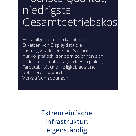
niedrigste
Gesamtbetriebskosten
Es ist allgemein anerkannt, dass
Etiketten von Displaydata die
leistungsstärksten sind. Sie sind nicht
nur vollgrafisch, sondern zeichnen sich
zudem durch überragende Bildqualität,
Farbstabilität und Helligkeit aus und
optimieren dadurch
Verkaufsumgebungen.
Extrem einfache
Infrastruktur,
eigenständig